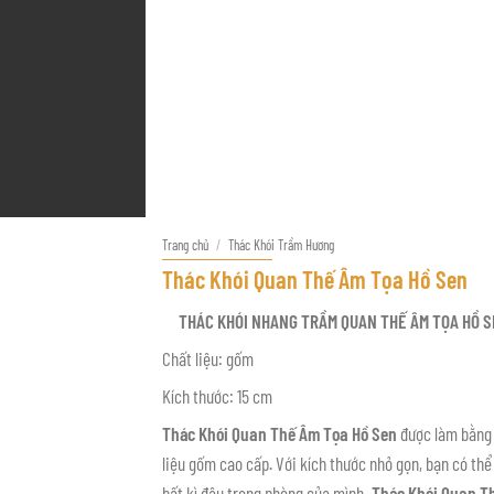
Trang chủ
/
Thác Khói Trầm Hương
Thác Khói Quan Thế Âm Tọa Hồ Sen
THÁC KHÓI NHANG TRẦM QUAN THẾ ÂM TỌA HỒ 
Chất liệu: gốm
Kích thước: 15 cm
Thác Khói Quan Thế Âm Tọa Hồ Sen
được làm bằng
liệu gốm cao cấp. Với kích thước nhỏ gọn, bạn có thể
bất kì đâu trong phòng của mình
. Thác Khói Quan T