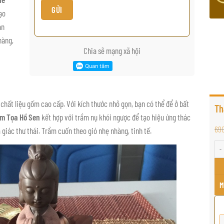
ạo
an
hàng,
Chia sẽ mạng xã hội
hất liệu gốm cao cấp. Với kích thước nhỏ gọn, bạn có thể để ở bất
Th
Âm Tọa Hồ Sen
kết hợp với trầm nụ khói ngược để tạo hiệu ứng thác
69
giác thư thái. Trầm cuốn theo gió nhẹ nhàng, tinh tế.
Thác
M