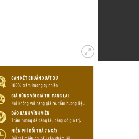
CAM KẾT CHUẨN XUẤT XỨ
100% trầm hương tự nhiên
GIÁ ĐÚNG VỚI GIÁ TRỊ MANG LẠI
Nói không với hàng giá rẻ, tẩm hương liệu.
BẢO HÀNH VĨNH VIỄN
Trầm hương để càng lâu càng có giá trị.
MIỄN PHÍ ĐỔI TRẢ 7 NGÀY
Đổi trả miễn phí nếu sản phẩm lỗi