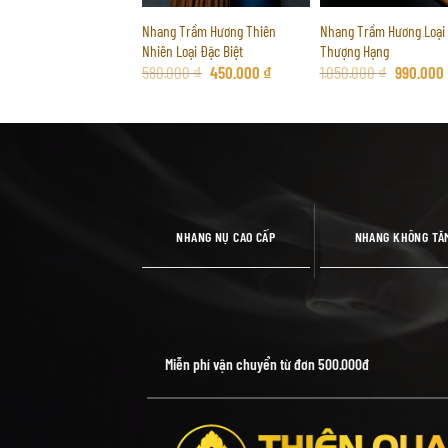
 Nụ Trầm Hương Thượng
Nhang Trầm Hương Thiên
Nhang Trầm Hương Loại
Nhiên Loại Đặc Biệt
Thượng Hạng
Giá
Giá
Giá
Giá
Giá
.000
₫
3.000.000
₫
580.000
₫
450.000
₫
1.050.000
₫
990.000
gốc
hiện
gốc
hiện
gốc
là:
tại
là:
tại
là:
3.800.000 ₫.
là:
580.000 ₫.
là:
1.050.000
3.000.000 ₫.
450.000 ₫.
NHANG NỤ CAO CẤP
NHANG KHÔNG TĂ
Miễn phí vận chuyển từ đơn 500.000đ