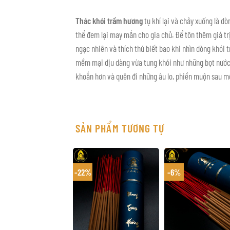
Thác khói trầm hương
tụ khí lại và chảy xuống là d
thể đem lại may mắn cho gia chủ. Để tôn thêm giá trị
ngạc nhiên và thích thú biết bao khi nhìn dòng khói 
mềm mại dịu dàng vừa tung khói như những bọt nước 
khoắn hơn và quên đi những âu lo, phiền muộn sau m
SẢN PHẨM TƯƠNG TỰ
-22%
-6%