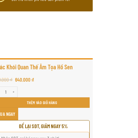
ác Khói Quan Thế Âm Tọa Hồ Sen
Giá
Giá
0.000
₫
640.000
₫
gốc
hiện
là:
tại
 Khói Quan Thế Âm Tọa Hồ Sen số lượng
690.000 ₫.
là:
640.000 ₫.
THÊM VÀO GIỎ HÀNG
UA NGAY
ĐỂ LẠI SĐT, GIẢM NGAY 5%