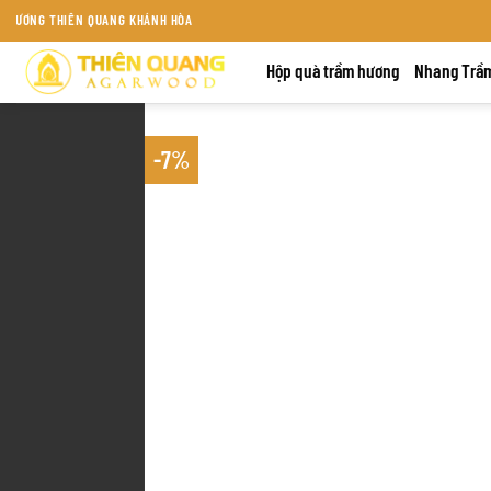
Bỏ
N QUANG KHÁNH HÒA
qua
Hộp quà trầm hương
Nhang Trầ
nội
dung
-7%