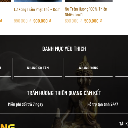
Nụ Trầm Hương 100% Thiên
Lư Xông Trầm Phật Thủ – 15cm
Nhiên Loại 1
Giá
Giá
Giá
Giá
Giá
₫
990.000
₫
900.000
₫
690.000
₫
500.000
₫
hiện
gốc
hiện
gốc
hiện
tại
là:
tại
là:
tại
 ₫.
là:
990.000 ₫.
là:
690.000 ₫.
là:
990.000 ₫.
900.000 ₫.
500.000 ₫.
DANH MỤC YÊU THÍCH
M
NHANG CÓ TĂM
NHANG VÒNG
TRẦM HƯƠNG THIÊN QUANG CAM KẾT
Miễn phí đổi trả 7 ngày
Hỗ trợ tận tình 24/7
TÀI 