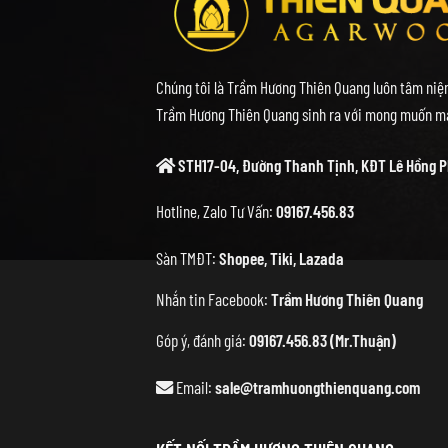
Chúng tôi là Trầm Hương Thiên Quang luôn tâm niệm
Trầm Hương Thiên Quang sinh ra với mong muốn ma
STH17-04, Đường Thanh Tịnh, KĐT Lê Hồng P
Hotline, Zalo Tư Vấn:
09167.456.83
Sàn TMĐT:
Shopee
,
Tiki
,
Lazada
Nhắn tin Facebook:
Trầm Hương Thiên Quang
Góp ý, đánh giá:
09167.456.83 (Mr.Thuận)
Email:
sale@tramhuongthienquang.com