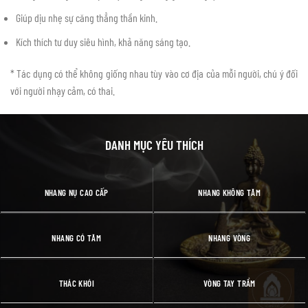
Giúp dịu nhẹ sự căng thẳng thần kinh.
Kích thích tư duy siêu hình, khả năng sáng tạo.
* Tác dụng có thể không giống nhau tùy vào cơ địa của mỗi người, chú ý đối
với người nhạy cảm, có thai.
DANH MỤC YÊU THÍCH
NHANG NỤ CAO CẤP
NHANG KHÔNG TĂM
NHANG CÓ TĂM
NHANG VÒNG
THÁC KHÓI
VÒNG TAY TRẦM