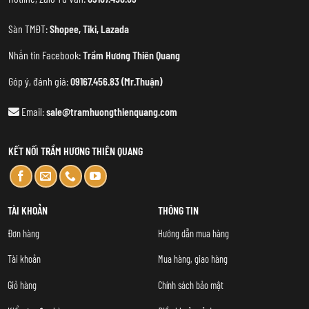
Sàn TMĐT:
Shopee
,
Tiki
,
Lazada
Nhắn tin Facebook:
Trầm Hương Thiên Quang
Góp ý, đánh giá:
09167.456.83 (Mr.Thuận)
Email:
sale@tramhuongthienquang.com
KẾT NỐI TRẦM HƯƠNG THIÊN QUANG
TÀI KHOẢN
THÔNG TIN
Đơn hàng
Hướng dẫn mua hàng
Tài khoản
Mua hàng, giao hàng
Giỏ hàng
Chính sách bảo mật