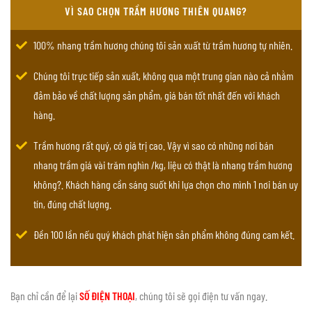
VÌ SAO CHỌN TRẦM HƯƠNG THIÊN QUANG?
100% nhang trầm hương chúng tôi sản xuất từ trầm hương tự nhiên.
Chúng tôi trực tiếp sản xuất, không qua một trung gian nào cả nhằm
đảm bảo về chất lượng sản phẩm, giá bán tốt nhất đến với khách
hàng.
Trầm hương rất quý, có giá trị cao. Vậy vì sao có những nơi bán
nhang trầm giá vài trăm nghìn /kg, liệu có thật là nhang trầm hương
không?. Khách hàng cần sáng suốt khi lựa chọn cho mình 1 nơi bán uy
tín, đúng chất lượng.
Đền 100 lần nếu quý khách phát hiện sản phẩm không đúng cam kết.
Bạn chỉ cần để lại
SỐ ĐIỆN THOẠI
, chúng tôi sẽ gọi điện tư vấn ngay.