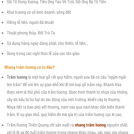
Giỗ Tỗ Hùng Vương, Tiễn Ông Táo Về Trời, Giỗ Ông Bà Tổ Tiên
Khai trương cơ sở kinh doanh, xông đất
Viếng tổ tiên, người đã khuất
Thuật phong thủy, Đốt Trừ Tà
Sử dụng hằng ngày dâng phật, chư thiên, tổ tiên...
Dùng trong các nghi thức lễ của các tôn giáo
Nhang trầm hương có từ đâu?
Trầm hương
là một loại gỗ rất quý hiếm, người xưa đã có câu “ngậm ngải
tìm trầm” để nói lên sự gian khổ khi đi tìm loại gỗ trầm này, Khánh Hòa
được xem là thủ phủ của trầm hương. Được hình thành từ nhựa của những
cây dó bầu bị hư hại do tác động của môi trường, khiến cây bị thương.
Nhựa tiết ra bao phủ vết thương, năm này qua năm khác dần biến thành
trầm. Vì sự gian khổ, quý hiếm đó mà giá trị của trầm hương cực kì cao.
Trầm Hương Thiên Quang chỉ sản xuất ra
nhang trầm hương
nguyên chất,
với tỷ lệ và độ tuổi trầm hương trong nhang khác nhau, các mức giá nhang