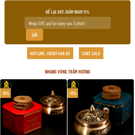
ĐỂ LẠI SĐT, GIẢM NGAY 5%
HOTLINE: 09167.456.83
CHAT ZALO
NHANG VÒNG TRẦM HƯƠNG
-9%
-11%