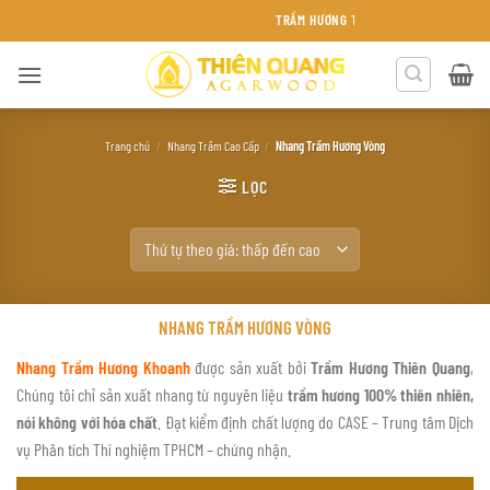
Bỏ
TRẦM HƯƠNG THIÊN QUANG KHÁNH HÒA
qua
nội
dung
Trang chủ
/
Nhang Trầm Cao Cấp
/
Nhang Trầm Hương Vòng
LỌC
NHANG TRẦM HƯƠNG VÒNG
Nhang Trầm Hương Khoanh
được sản xuất bởi
Trầm Hương Thiên Quang
,
Chúng tôi chỉ sản xuất nhang từ nguyên liệu
trầm hương 100% thiên nhiên,
nói không với hóa chất
. Đạt kiểm định chất lượng do CASE – Trung tâm Dịch
vụ Phân tích Thí nghiệm TPHCM – chứng nhận.