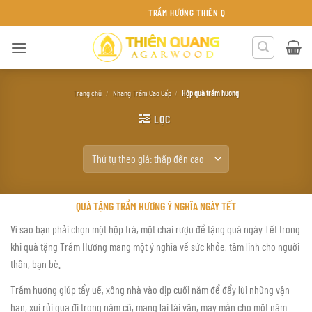
Bỏ
TRẦM HƯƠNG THIÊN QUANG KHÁNH HÒA
qua
nội
dung
Trang chủ
/
Nhang Trầm Cao Cấp
/
Hộp quà trầm hương
LỌC
QUÀ TẶNG TRẦM HƯƠNG Ý NGHĨA NGÀY TẾT
Vì sao bạn phải chọn một hộp trà, một chai rượu để tặng quà ngày Tết trong
khi quà tặng Trầm Hương mang một ý nghĩa về sức khỏe, tâm linh cho người
thân, bạn bè.
Trầm hương giúp tẩy uế, xông nhà vào dịp cuối năm để đẩy lùi những vận
hạn, xui rủi qua đi trong năm cũ, mang lại tài vận, may mắn cho một năm