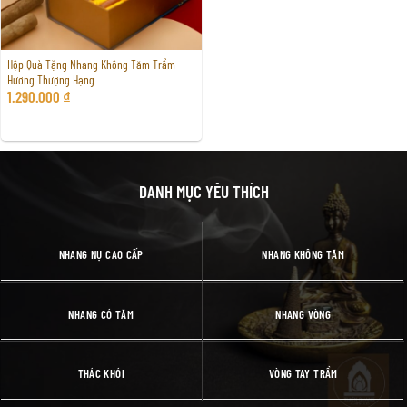
Hộp Quà Tặng Nhang Không Tăm Trầm
Hương Thượng Hạng
1.290.000
₫
DANH MỤC YÊU THÍCH
NHANG NỤ CAO CẤP
NHANG KHÔNG TĂM
NHANG CÓ TĂM
NHANG VÒNG
THÁC KHÓI
VÒNG TAY TRẦM