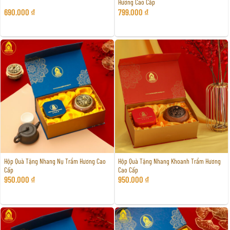
Hương Cao Cấp
690.000
₫
799.000
₫
Hộp Quà Tặng Nhang Nụ Trầm Hương Cao
Hộp Quà Tặng Nhang Khoanh Trầm Hương
Cấp
Cao Cấp
950.000
₫
950.000
₫