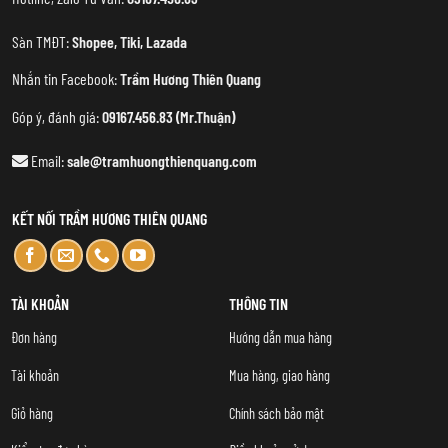
Sàn TMĐT:
Shopee
,
Tiki
,
Lazada
Nhắn tin Facebook:
Trầm Hương Thiên Quang
Góp ý, đánh giá:
09167.456.83 (Mr.Thuận)
Email:
sale@tramhuongthienquang.com
KẾT NỐI TRẦM HƯƠNG THIÊN QUANG
TÀI KHOẢN
THÔNG TIN
Đơn hàng
Hướng dẫn mua hàng
Tài khoản
Mua hàng, giao hàng
Giỏ hàng
Chính sách bảo mật