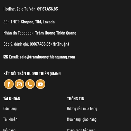
Hotline, Zalo Tư Vấn:
09167.456.83
Sàn TMĐT:
Shopee
,
Tiki
,
Lazada
Nhắn tin Facebook:
Trầm Hương Thiên Quang
Góp ý, đánh giá:
09167.456.83 (Mr.Thuận)
Email:
sale@tramhuongthienquang.com
KẾT NỐI TRẦM HƯƠNG THIÊN QUANG
TÀI KHOẢN
THÔNG TIN
Đơn hàng
Hướng dẫn mua hàng
Tài khoản
Mua hàng, giao hàng
Giỏ hàng
Chính sách bảo mật