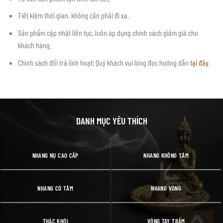
Tiết kiệm thời gian, không cần phải đi xa.
Sản phẩm cập nhật liên tục, luôn áp dụng chính sách giảm giá cho
khách hàng.
Chính sách đổi trả linh hoạt: Quý khách vui lòng đọc hướng dẫn
tại đây
.
DANH MỤC YÊU THÍCH
NHANG NỤ CAO CẤP
NHANG KHÔNG TĂM
NHANG CÓ TĂM
NHANG VÒNG
THÁC KHÓI
VÒNG TAY TRẦM