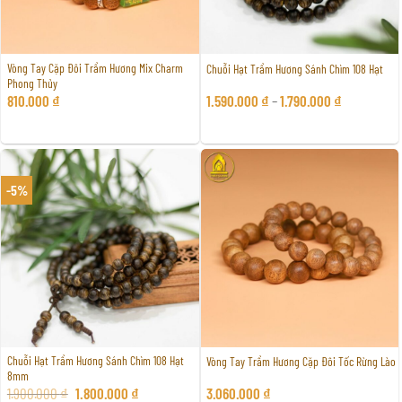
Vòng Tay Cặp Đôi Trầm Hương Mix Charm
Chuỗi Hạt Trầm Hương Sánh Chìm 108 Hạt
Phong Thủy
810.000
₫
1.590.000
₫
–
1.790.000
₫
-5%
Chuỗi Hạt Trầm Hương Sánh Chìm 108 Hạt
Vòng Tay Trầm Hương Cặp Đôi Tốc Rừng Lào
8mm
Giá
Giá
1.900.000
₫
1.800.000
₫
3.060.000
₫