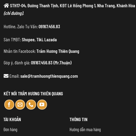
STH17-04, Đường Thanh Tịnh, KĐT Lê Hồng Phong 1, Nha Trang, Khánh Hòa
(chỉ đường).
Hotline, Zalo Tư Vấn:
09167.456.83
Sàn TMĐT:
Shopee
,
Tiki
,
Lazada
Nhắn tin Facebook:
Trầm Hương Thiên Quang
Góp ý, đánh giá:
09167.456.83 (Mr.Thuận)
Email:
sale@tramhuongthienquang.com
KẾT NỐI TRẦM HƯƠNG THIÊN QUANG
TÀI KHOẢN
THÔNG TIN
Đơn hàng
Hướng dẫn mua hàng