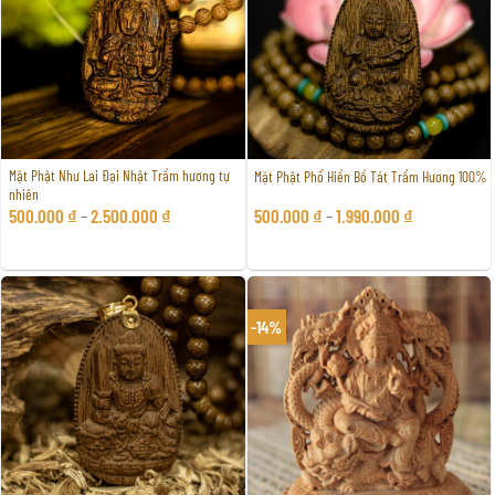
Mặt Phật Như Lai Đại Nhật Trầm hương tự
Mặt Phật Phổ Hiền Bồ Tát Trầm Hương 100%
nhiên
500.000
₫
–
2.500.000
₫
500.000
₫
–
1.990.000
₫
-14%