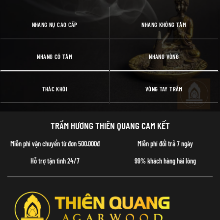
NHANG NỤ CAO CẤP
NHANG KHÔNG TĂM
NHANG CÓ TĂM
NHANG VÒNG
THÁC KHÓI
VÒNG TAY TRẦM
TRẦM HƯƠNG THIÊN QUANG CAM KẾT
Miễn phí vận chuyển từ đơn 500.000đ
Miễn phí đổi trả 7 ngày
Hỗ trợ tận tình 24/7
99% khách hàng hài lòng