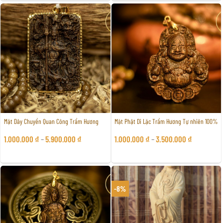
1.100.000 ₫.
là:
1.100.000 ₫.
là:
950.000 ₫.
950.000 ₫.
Mặt Dây Chuyền Quan Công Trầm Hương
Mặt Phật Di Lặc Trầm Hương Tự nhiên 100%
1.000.000
₫
–
5.900.000
₫
1.000.000
₫
–
3.500.000
₫
-8%