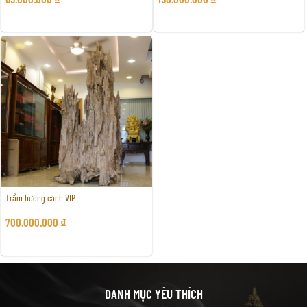
Trầm hương cảnh VIP
700.000.000
₫
DANH MỤC YÊU THÍCH