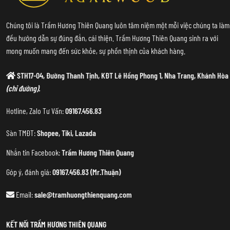
Chúng tôi là Trầm Hương Thiên Quang luôn tâm niệm một mỗi việc chúng ta làm
đều hướng dẫn sự đúng đắn, cái thiện. Trầm Hương Thiên Quang sinh ra với
mong muốn mang đến sức khỏe, sự phồn thịnh của khách hàng.
STH17-04, Đường Thanh Tịnh, KĐT Lê Hồng Phong 1, Nha Trang, Khánh Hòa
(chỉ đường).
Hotline, Zalo Tư Vấn:
09167.456.83
Sàn TMĐT:
Shopee
,
Tiki
,
Lazada
Nhắn tin Facebook:
Trầm Hương Thiên Quang
Góp ý, đánh giá:
09167.456.83 (Mr.Thuận)
Email:
sale@tramhuongthienquang.com
KẾT NỐI TRẦM HƯƠNG THIÊN QUANG