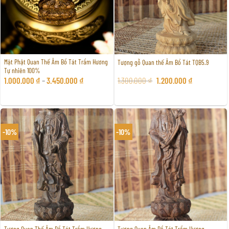
Mặt Phật Quan Thế Âm Bồ Tát Trầm Hương
Tượng gỗ Quan thế Âm Bồ Tát TQB5.9
Tự nhiên 100%
Giá
Giá
1.000.000
₫
–
3.450.000
₫
1.300.000
₫
1.200.000
₫
gốc
hiện
là:
tại
1.300.000 ₫.
là:
1.200.000 ₫.
-10%
-10%
Tượng Quan Thế Âm Bồ Tát Trầm Hương
Tượng Quan Âm Bồ Tát Trầm Hương