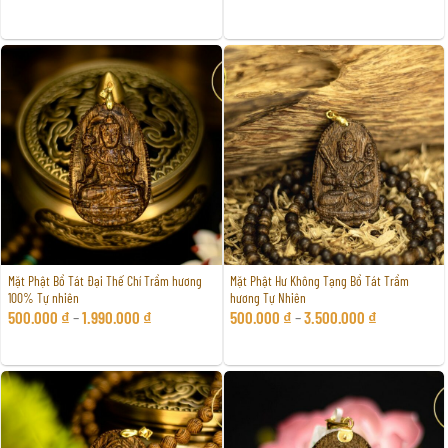
Mặt Phật Bồ Tát Đại Thế Chí Trầm hương
Mặt Phật Hư Không Tạng Bồ Tát Trầm
100% Tự nhiên
hương Tự Nhiên
500.000
₫
–
1.990.000
₫
500.000
₫
–
3.500.000
₫