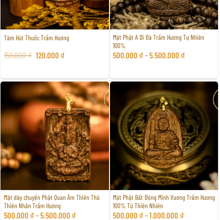
Mặt Phật A Di Đà Trầm Hương Tự Nhiên
Tăm Hút Thuốc Trầm Hương
100%
Giá
Giá
150.000
₫
120.000
₫
500.000
₫
–
5.500.000
₫
gốc
hiện
là:
tại
150.000 ₫.
là:
120.000 ₫.
Mặt dây chuyền Phật Quan Âm Thiên Thủ
Mặt Phật Bất Động Minh Vương Trầm Hương
Thiên Nhãn Trầm Hương
100% Từ Thiên Nhiên
500.000
₫
–
5.500.000
₫
500.000
₫
–
1.000.000
₫