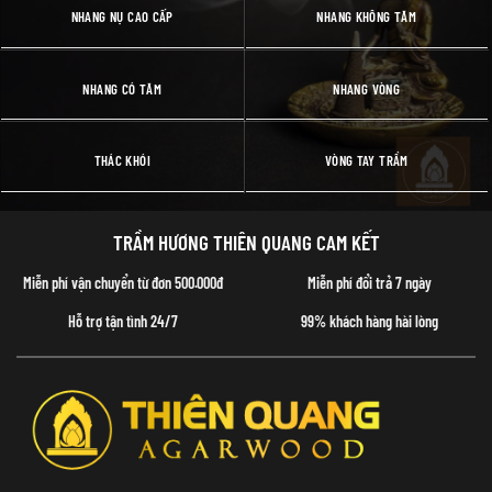
NHANG NỤ CAO CẤP
NHANG KHÔNG TĂM
NHANG CÓ TĂM
NHANG VÒNG
THÁC KHÓI
VÒNG TAY TRẦM
TRẦM HƯƠNG THIÊN QUANG CAM KẾT
Miễn phí vận chuyển từ đơn 500.000đ
Miễn phí đổi trả 7 ngày
Hỗ trợ tận tình 24/7
99% khách hàng hài lòng