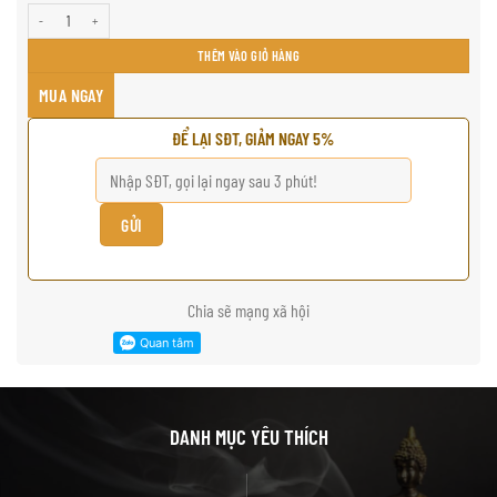
Gốc trầm hương cảnh tuyệt đẹp số lượng
THÊM VÀO GIỎ HÀNG
MUA NGAY
ĐỂ LẠI SĐT, GIẢM NGAY 5%
Chia sẽ mạng xã hội
DANH MỤC YÊU THÍCH