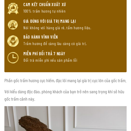
CAM KẾT CHUẨN XUẤT XỨ
100% trầm hương tự nhiên
GIÁ ĐÚNG VỚI GIÁ TRỊ MANG LẠI
Nói không với hàng giá rẻ, tẩm hương liệu.
BẢO HÀNH VĨNH VIỄN
Trầm hương để càng lâu càng có giá trị.
MIỄN PHÍ ĐỔI TRẢ 7 NGÀY
Đổi trả miễn phí nếu sản phẩm lỗi
Phần gốc trầm hương cực hiếm, đặc lõi mang lại giá trị cực lớn của gốc trầm.
Với kiểu dáng độc đáo, phòng khách của bạn trở nên sang trọng khi sở hữu
gốc trầm cảnh này.