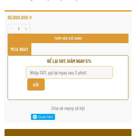
65.000.000
₫
Gốc trầm hương cảnh tuyệt đẹp số lượng
THÊM VÀO GIỎ HÀNG
MUA NGAY
ĐỂ LẠI SĐT, GIẢM NGAY 5%
Chia sẽ mạng xã hội