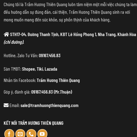
Chúng tôi là Trầm Hương Thiên Quang luôn tâm niệm một mỗi việc chúng ta làm
đều hướng dẫn sự đúng đắn, cái thiện. Trầm Hương Thiên Quang sinh ra với
mong muốn mang đến sức khỏe, sự phồn thịnh của khách hàng.
STH17-04, Đường Thanh Tịnh, KĐT Lê Hồng Phong 1, Nha Trang, Khánh Hòa
(chỉ đường).
Hotline, Zalo Tư Vấn:
09167.456.83
Sàn TMĐT:
Shopee
,
Tiki
,
Lazada
Nhắn tin Facebook:
Trầm Hương Thiên Quang
Góp ý, đánh giá:
09167.456.83 (Mr.Thuận)
Email:
sale@tramhuongthienquang.com
KẾT NỐI TRẦM HƯƠNG THIÊN QUANG