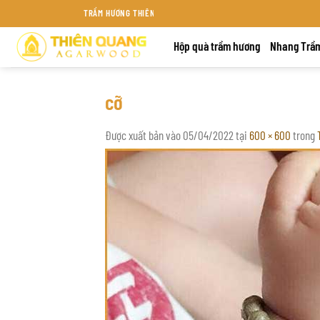
Bỏ
TRẦM HƯƠNG THIÊN QUANG KHÁNH HÒA
qua
Hộp quà trầm hương
Nhang Trầ
nội
dung
cỡ
Được xuất bản vào
05/04/2022
tại
600 × 600
trong