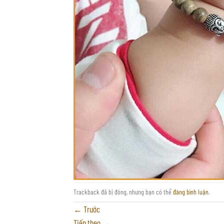
Trackback đã bị đóng, nhưng bạn có thể
đăng bình luận
.
←
Trước
Tiếp theo
→