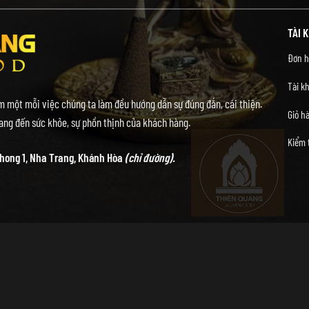
TÀI 
Đơn h
Tài k
 một mỗi việc chúng ta làm đều hướng dẫn sự đúng đắn, cái thiện.
Giỏ h
ng đến sức khỏe, sự phồn thịnh của khách hàng.
Kiểm 
hong 1, Nha Trang, Khánh Hòa
(chỉ đường).