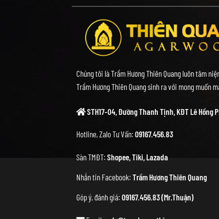
Chúng tôi là Trầm Hương Thiên Quang luôn tâm niệm
Trầm Hương Thiên Quang sinh ra với mong muốn ma
STH17-04, Đường Thanh Tịnh, KĐT Lê Hồng P
Hotline, Zalo Tư Vấn:
09167.456.83
Sàn TMĐT:
Shopee
,
Tiki
,
Lazada
Nhắn tin Facebook:
Trầm Hương Thiên Quang
Góp ý, đánh giá:
09167.456.83 (Mr.Thuận)