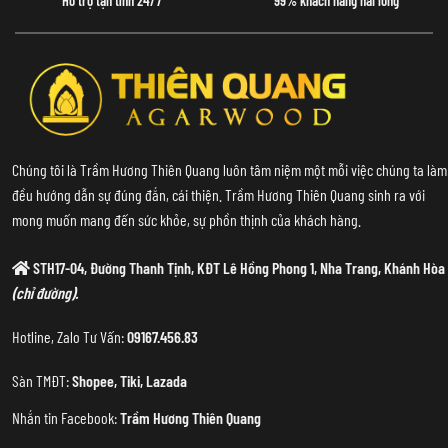
Hỗ trợ tận tình 24/7
99% khách hàng hài lòng
Chúng tôi là Trầm Hương Thiên Quang luôn tâm niệm một mỗi việc chúng ta làm
đều hướng dẫn sự đúng đắn, cái thiện. Trầm Hương Thiên Quang sinh ra với
mong muốn mang đến sức khỏe, sự phồn thịnh của khách hàng.
STH17-04, Đường Thanh Tịnh, KĐT Lê Hồng Phong 1, Nha Trang, Khánh Hòa
(chỉ đường).
Hotline, Zalo Tư Vấn:
09167.456.83
Sàn TMĐT:
Shopee
,
Tiki
,
Lazada
Nhắn tin Facebook:
Trầm Hương Thiên Quang