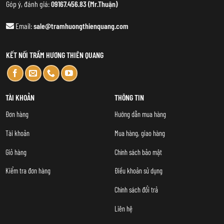
Góp ý, đánh giá:
09167.456.83 (Mr.Thuận)
Email:
sale@tramhuongthienquang.com
KẾT NỐI TRẦM HƯƠNG THIÊN QUANG
TÀI KHOẢN
THÔNG TIN
Đơn hàng
Hướng dẫn mua hàng
Tài khoản
Mua hàng, giao hàng
Giỏ hàng
Chính sách bảo mật
Kiểm tra đơn hàng
Điều khoản sử dụng
Chính sách đổi trả
Liên hệ