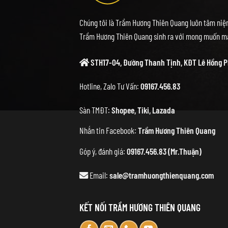
Chúng tôi là Trầm Hương Thiên Quang luôn tâm niệm
Trầm Hương Thiên Quang sinh ra với mong muốn ma
STH17-04, Đường Thanh Tịnh, KĐT Lê Hồng P
Hotline, Zalo Tư Vấn:
09167.456.83
Sàn TMĐT:
Shopee
,
Tiki
,
Lazada
Nhắn tin Facebook:
Trầm Hương Thiên Quang
Góp ý, đánh giá:
09167.456.83 (Mr.Thuận)
Email:
sale@tramhuongthienquang.com
KẾT NỐI TRẦM HƯƠNG THIÊN QUANG