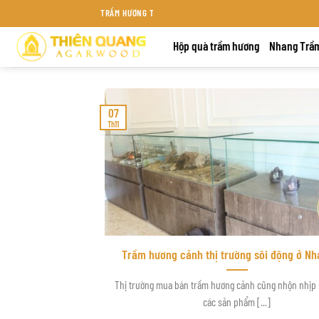
Bỏ
TRẦM HƯƠNG THIÊN QUANG KHÁNH HÒA
qua
Hộp quà trầm hương
Nhang Trầ
nội
dung
07
Th11
Trầm hương cảnh thị trường sôi động ở Nh
Thị trường mua bán trầm hương cảnh cũng nhộn nhịp
các sản phẩm [...]