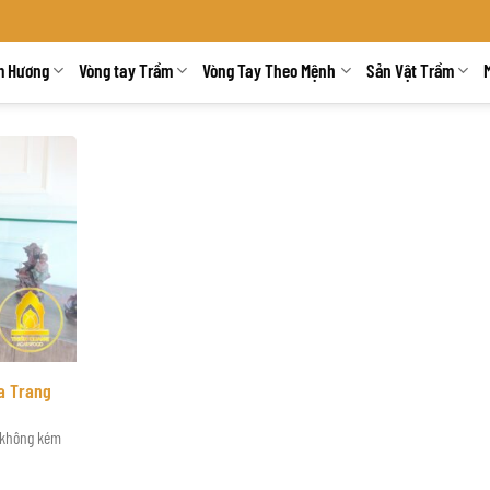
m Hương
Vòng tay Trầm
Vòng Tay Theo Mệnh
Sản Vật Trầm
a Trang
 không kém