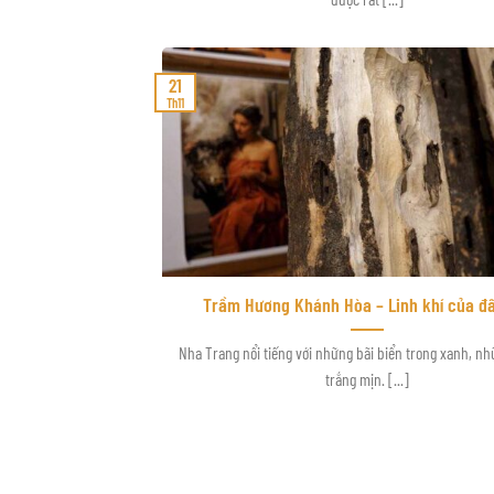
21
Th11
Trầm Hương Khánh Hòa – Linh khí của đất
Nha Trang nổi tiếng với những bãi biển trong xanh, nh
trắng mịn. [...]