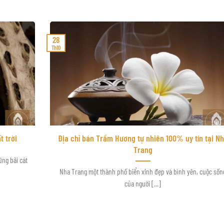
28
Th10
 trời
Địa chỉ bán Trầm Hương tự nhiên 100% uy tín tại N
Trang
ững bãi cát
Nha Trang một thành phố biển xinh đẹp và bình yên, cuộc sốn
của người [...]