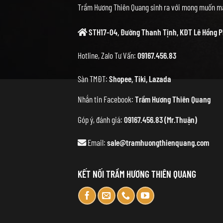
Trầm Hương Thiên Quang sinh ra với mong muốn ma
STH17-04, Đường Thanh Tịnh, KĐT Lê Hồng P
Hotline, Zalo Tư Vấn:
09167.456.83
Sàn TMĐT:
Shopee
,
Tiki
,
Lazada
Nhắn tin Facebook:
Trầm Hương Thiên Quang
Góp ý, đánh giá:
09167.456.83 (Mr.Thuận)
Email:
sale@tramhuongthienquang.com
KẾT NỐI TRẦM HƯƠNG THIÊN QUANG