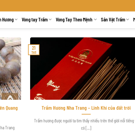
m Hương
Vòng tay Trầm
Vòng Tay Theo Mệnh
Sản Vật Trầm
21
Th11
iên Quang
Trầm Hương Nha Trang – Linh Khí của đất trời
Trầm hương được người ta tìm thấy nhiều trên thế giới nổi tiếng
Nha Trang
có [...]