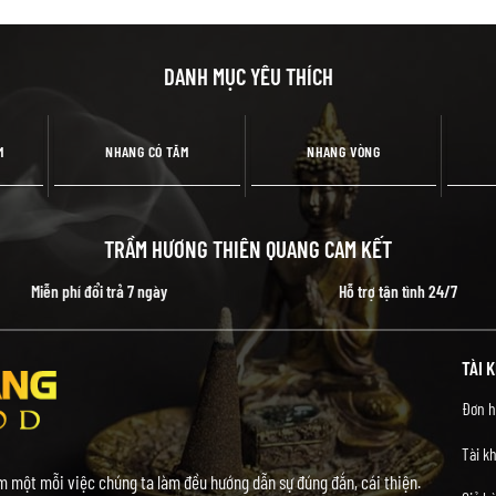
DANH MỤC YÊU THÍCH
M
NHANG CÓ TĂM
NHANG VÒNG
TRẦM HƯƠNG THIÊN QUANG CAM KẾT
Miễn phí đổi trả 7 ngày
Hỗ trợ tận tình 24/7
TÀI 
Đơn h
Tài k
 một mỗi việc chúng ta làm đều hướng dẫn sự đúng đắn, cái thiện.