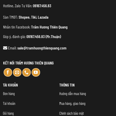
Hotline, Zalo Tư Vấn:
09167.456.83
Sàn TMĐT:
Shopee
,
Tiki
,
Lazada
Nhắn tin Facebook:
Trầm Hương Thiên Quang
Góp ý, đánh giá:
09167.456.83 (Mr.Thuận)
Email:
sale@tramhuongthienquang.com
KẾT NỐI TRẦM HƯƠNG THIÊN QUANG
TÀI KHOẢN
THÔNG TIN
Đơn hàng
Hướng dẫn mua hàng
Tài khoản
Mua hàng, giao hàng
Giỏ hàng
Chính sách bảo mật