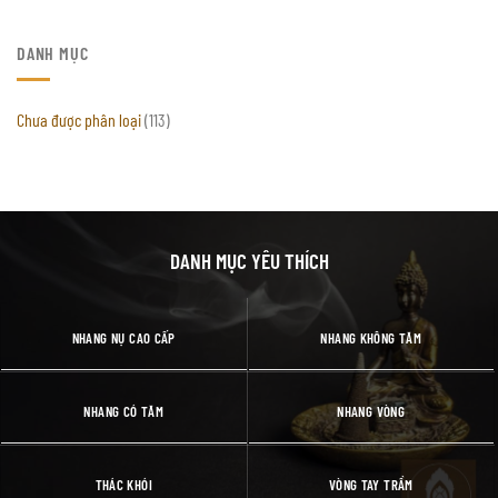
DANH MỤC
Chưa được phân loại
(113)
DANH MỤC YÊU THÍCH
NHANG NỤ CAO CẤP
NHANG KHÔNG TĂM
NHANG CÓ TĂM
NHANG VÒNG
THÁC KHÓI
VÒNG TAY TRẦM