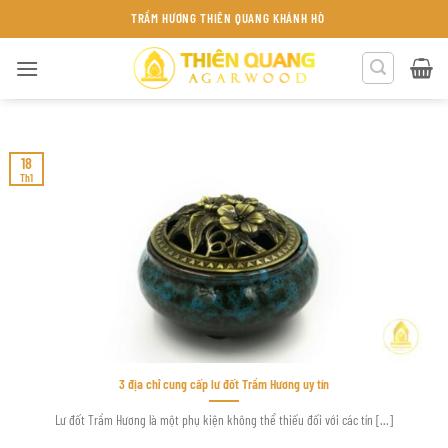
Bỏ
TRẦM HƯƠNG THIÊN QUANG KHÁNH HÒA
qua
nội
dung
18
Th1
3 địa chỉ cung cấp lư đốt Trầm Hương uy tín
Lư đốt Trầm Hương là một phụ kiện không thể thiếu đối với các tín [...]